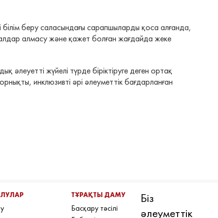
 білім беру саласындағы сарапшыларды қоса алғанда,
алдар алмасу және қажет болған жағдайда жеке
 әлеуетті жүйелі түрде біріктіруге деген ортақ
орнықты, инклюзивті әрі әлеуметтік бағдарланған
АЛУЛАР
ТҰРАҚТЫ ДАМУ
Біз
лу
Басқару тәсілі
әлеуметтік