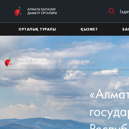
Негізгі мазмұнға өту
АЛМАТЫ ҚАЛАСЫН
ДАМЫТУ ОРТАЛЫҒЫ
ОРТАЛЫҚ ТУРАЛЫ
ҚЫЗМЕТ
БА
АЛМАТЫ ҚАЛАСЫН
ДАМЫТУ ОРТАЛЫҒЫ
«Алмат
госуда
Респуб