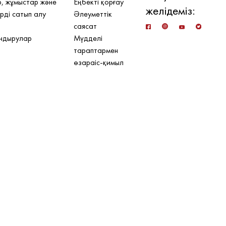
, жұмыстар және
Еңбекті қорғау
желідеміз:
рді сатып алу
Әлеуметтік
саясат
ндырулар
Мүдделі
тараптармен
өзараіс-қимыл