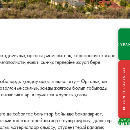
СҰРА
 академиялық ортаның мемлекеттік, корпоративтік және
мегаполистің өзекті сын-қатерлеріне жауап бере
ТӨРАҒАНЫҢ БЛОГЫ
 жобаларды қолдау арқылы ықпал ету – Орталықтың
 аталған миссияның заңды жалғасы болып табылады.
инклюзивті әрі әлеуметтік жауапты қоғам
зге де сабақтас бағыттар бойынша бакалавриат,
ылыми және қолданбалы зерттеулер жүргізу, дәрістер
ҚОҒАМ
ҚАБЫЛ
алық материалдар алмасу, студенттерді қалалық