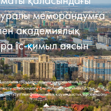
туралы меморандумға
 пен академиялық
ра іс-қимыл аясын
Академия государственного управления при
Алматы қаласындағы филиалымен ынтымақтастық
ық институт пен академиялық қауымдастық арасындағы