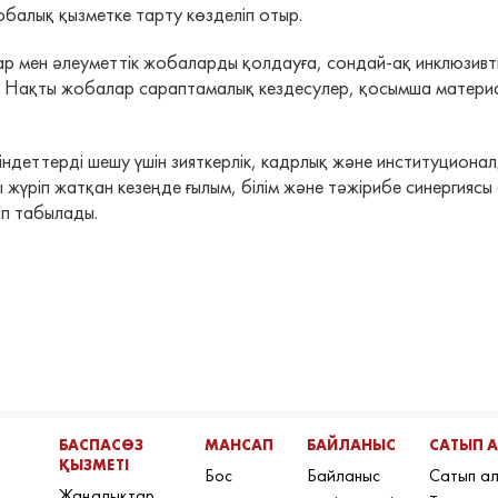
балық қызметке тарту көзделіп отыр.
р мен әлеуметтік жобаларды қолдауға, сондай-ақ инклюзивті
. Нақты жобалар сараптамалық кездесулер, қосымша матери
еттерді шешу үшін зияткерлік, кадрлық және институционалдық
жүріп жатқан кезеңде ғылым, білім және тәжірибе синергиясы 
ып табылады.
БАСПАСӨЗ
МАНСАП
БАЙЛАНЫС
САТЫП 
ҚЫЗМЕТІ
Бос
Байланыс
Сатып а
Жаңалықтар