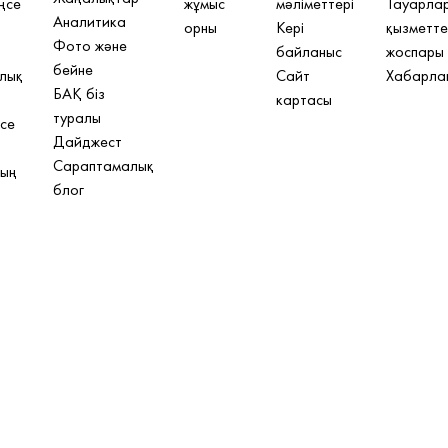
ңсе
жұмыс
мәліметтері
Тауарлар
Аналитика
орны
Кері
қызметте
Фото және
байланыс
жоспары
бейне
лық
Сайт
Хабарла
БАҚ біз
картасы
туралы
се
Дайджест
Сараптамалық
ның
блог