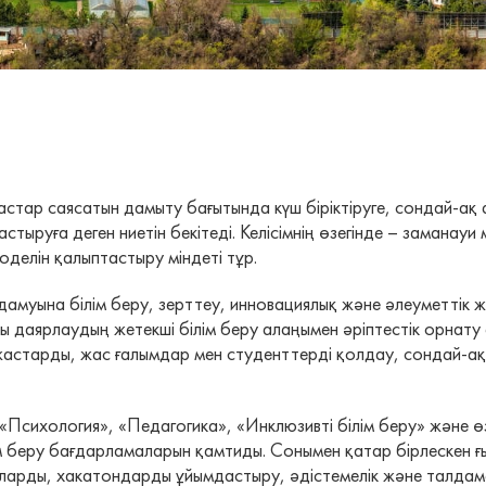
астар саясатын дамыту бағытында күш біріктіруге, сондай-ақ
руға деген ниетін бекітеді. Келісімнің өзегінде – заманауи 
делін қалыптастыру міндеті тұр.
амуына білім беру, зерттеу, инновациялық және әлеуметтік
 даярлаудың жетекші білім беру алаңымен әріптестік орнату
астарды, жас ғалымдар мен студенттерді қолдау, сондай-ақ 
Психология», «Педагогика», «Инклюзивті білім беру» және ө
м беру бағдарламаларын қамтиды. Сонымен қатар бірлескен ғ
ларды, хакатондарды ұйымдастыру, әдістемелік және талдам