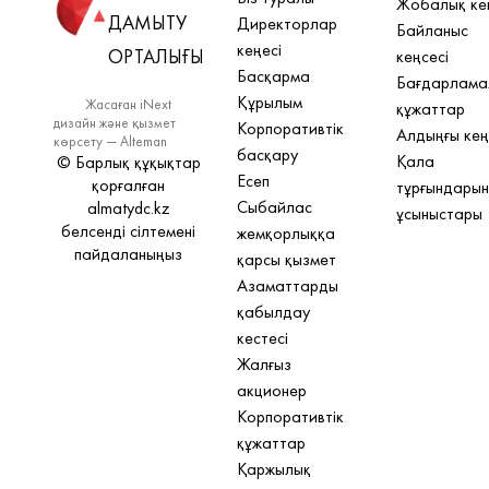
Жобалық ке
ДАМЫТУ
Директорлар
Байланыс
кеңесі
ОРТАЛЫҒЫ
кеңсесі
Басқарма
Бағдарлама
Құрылым
Жасаған iNext
құжаттар
дизайн және қызмет
Корпоративтік
Алдыңғы кең
көрсету — Alteman
басқару
Қала
© Барлық құқықтар
Есеп
қорғалған
тұрғындары
Сыбайлас
almatydc.kz
ұсыныстары
белсенді сілтемені
жемқорлыққа
пайдаланыңыз
қарсы қызмет
Азаматтарды
қабылдау
кестесі
Жалғыз
акционер
Корпоративтік
құжаттар
Қаржылық