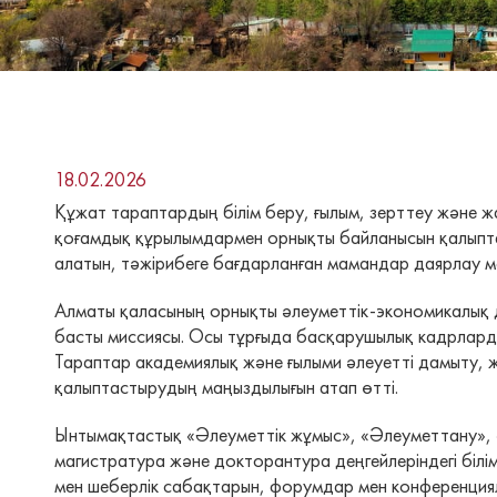
18.02.2026
Құжат тараптардың білім беру, ғылым, зерттеу және ж
қоғамдық құрылымдармен орнықты байланысын қалыптасты
алатын, тәжірибеге бағдарланған мамандар даярлау мо
Алматы қаласының орнықты әлеуметтік-экономикалық д
басты миссиясы. Осы тұрғыда басқарушылық кадрларды
Тараптар академиялық және ғылыми әлеуетті дамыту, ж
қалыптастырудың маңыздылығын атап өтті.
Ынтымақтастық «Әлеуметтік жұмыс», «Әлеуметтану», «
магистратура және докторантура деңгейлеріндегі білі
мен шеберлік сабақтарын, форумдар мен конференция