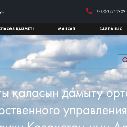
+7 (727) 224 39 29
СПАСӨЗ ҚЫЗМЕТІ
МАНСАП
БАЙЛАНЫС
ы қаласын дамыту орт
рственного управлени
лики Казахстан-ның А