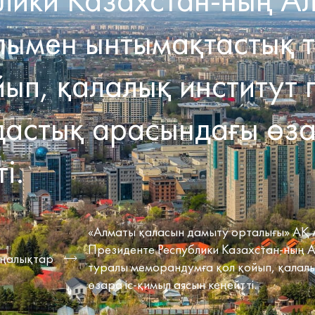
ымен ынтымақтастық 
йып, қалалық институт
астық арасындағы өза
і.
«Алматы қаласын дамыту орталығы» АҚ 
Президенте Республики Казахстан-ның 
ңалықтар
туралы меморандумға қол қойып, қалал
өзара іс-қимыл аясын кеңейтті.