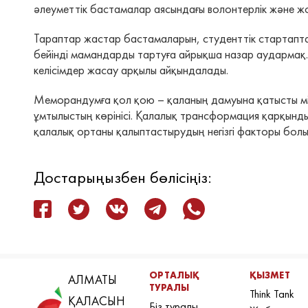
әлеуметтік бастамалар аясындағы волонтерлік және жо
Тараптар жастар бастамаларын, студенттік стартапта
бейінді мамандарды тартуға айрықша назар аудармақ
келісімдер жасау арқылы айқындалады.
Меморандумға қол қою – қаланың дамуына қатысты мінд
ұмтылыстың көрінісі. Қалалық трансформация қарқынды 
қалалық ортаны қалыптастырудың негізгі факторы бол
Достарыңызбен бөлісіңіз:
ОРТАЛЫҚ
ҚЫЗМЕТ
АЛМАТЫ
ТУРАЛЫ
Think Tank
ҚАЛАСЫН
Біз туралы