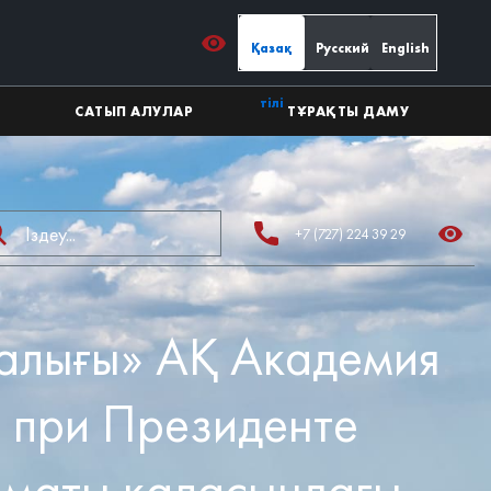
Қазақ
Русский
English
тілі
САТЫП АЛУЛАР
ТҰРАҚТЫ ДАМУ
+7 (727) 224 39 29
алығы» АҚ Академия
я при Президенте
лматы қаласындағы