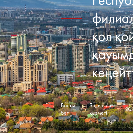
филиал
қол қо
қауымд
кеңейтт
Басты
Баспасөз
Жа
бет
қызметі