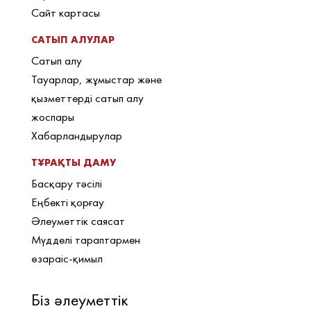
Сайт картасы
САТЫП АЛУЛАР
Сатып алу
Тауарлар, жұмыстар және
қызметтерді сатып алу
жоспары
Хабарландырулар
ТҰРАҚТЫ ДАМУ
Басқару тәсілі
Еңбекті қорғау
Әлеуметтік саясат
Мүдделі тараптармен
өзараіс-қимыл
Біз әлеуметтік