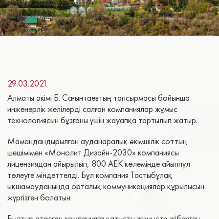
29.03.2021
Алматы әкімі Б. Сағынтаевтың тапсырмасы бойынша
инженерлік желілерді салған компаниялар жұмыс
технологиясын бұзғаны үшін жауапқа тартылып жатыр.
Мамандандырылған ауданаралық әкімшілік соттың
шешімімен «Монолит Дизайн-2030» компаниясы
лицензиядан айырылып, 800 АЕК көлемінде айыппұл
төлеуге міндеттелді. Бұл компания Тастыбұлақ
ықшамауданында орталық коммуникациялар құрылысын
жүргізген болатын.
Былтыр аталған компанияға қатысты жұмыста жіберген