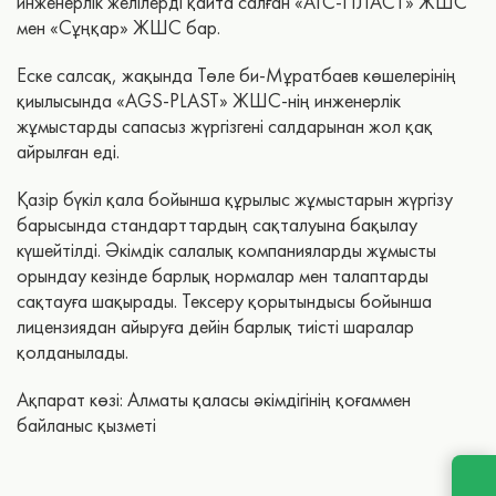
инженерлік желілерді қайта салған «АГС-ПЛАСТ» ЖШС
мен «Сұңқар» ЖШС бар.
Еске салсақ, жақында Төле би-Мұратбаев көшелерінің
қиылысында «AGS-PLAST» ЖШС-нің инженерлік
жұмыстарды сапасыз жүргізгені салдарынан жол қақ
айрылған еді.
Қазір бүкіл қала бойынша құрылыс жұмыстарын жүргізу
барысында стандарттардың сақталуына бақылау
күшейтілді. Әкімдік салалық компанияларды жұмысты
орындау кезінде барлық нормалар мен талаптарды
сақтауға шақырады. Тексеру қорытындысы бойынша
лицензиядан айыруға дейін барлық тиісті шаралар
қолданылады.
Ақпарат көзі: Алматы қаласы әкімдігінің қоғаммен
байланыс қызметі