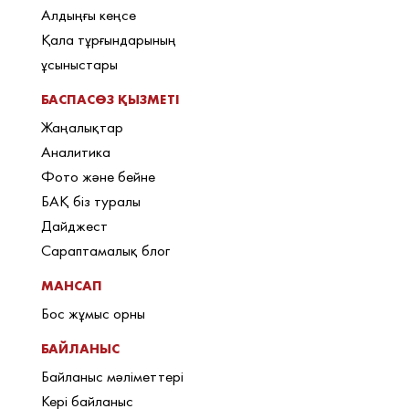
Алдыңғы кеңсе
Қала тұрғындарының
ұсыныстары
БАСПАСӨЗ ҚЫЗМЕТІ
Жаңалықтар
Аналитика
Фото және бейне
БАҚ біз туралы
Дайджест
Сараптамалық блог
МАНСАП
Бос жұмыс орны
БАЙЛАНЫС
Байланыс мәліметтері
Кері байланыс