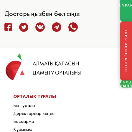
СҰРА
Достарыңызбен бөлісіңіз:
ТӨРАҒАНЫҢ БЛОГЫ
АЛМАТЫ ҚАЛАСЫН
ДАМЫТУ ОРТАЛЫҒЫ
ҚОҒАМ
ҚАБЫЛ
ОРТАЛЫҚ ТУРАЛЫ
Біз туралы
Директорлар кеңесі
Басқарма
Құрылым