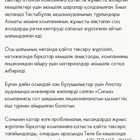
кемшіліктері үшін әкімшілік шаралар қолданылған. Биыл
ақпанда Тастыбұлақ ықшамауданының тұрғындары
Алматы әкіміне компанияның жұмысты аяқтаған соң
жолдарды ретке келтіруді сапасыз жүргізгенін айтып
шағымданған еді.
Осы шағымның негізінде қайта тексеру жүргізіліп,
нәтижесінде бірқатар кемшілік анықталды, компанияны
лицензиядан айыру үшін материалдар әкімшілік сотқа
жіберілді.
Бұған дейін осындай заң бұзушылықтар үшін Алатау
ауданында инженерлік желілерді салған «Сигма»
компаниясы сот шешімімен лицензияланатын қызметтің
кіші түрінен айырылған болатын.
Сонымен қатар өзге проблемалық нысандарда жұмыс
жүргізген бірқатар компанияға қатысты қайта тексеріс
тағайындалды, олардың арасында Төле би көшесінде