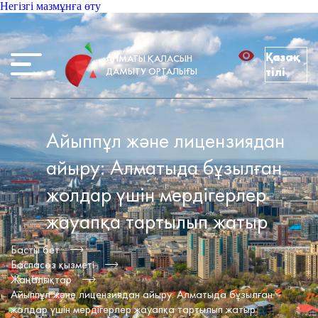
Негізгі мазмұнға өту
Қазақ
АЛМАТЫ ҚАЛАСЫН
ДАМЫТУ ОРТАЛЫҒЫ
тілі
Айыппұл және лицензиядан
айыру: Алматыда бұзылған
жолдар үшін мердігерлер
жауапқа тартылып жатыр
Басты бет
Баспасөз қызметі
Жаңалықтар
Айыппұл және лицензиядан айыру: Алматыда бұзылған
жолдар үшін мердігерлер жауапқа тартылып жатыр