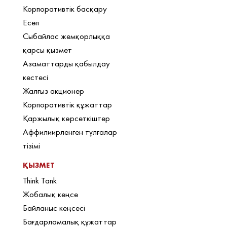
Корпоративтік басқару
Есеп
Сыбайлас жемқорлыққа
қарсы қызмет
Азаматтарды қабылдау
кестесі
Жалғыз акционер
Корпоративтік құжаттар
Қаржылық көрсеткіштер
Аффилиирленген тұлғалар
тізімі
ҚЫЗМЕТ
Think Tank
Жобалық кеңсе
Байланыс кеңсесі
Бағдарламалық құжаттар