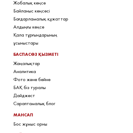
Жобалық кеңсе
Байланыс кеңсесі
Бағдарламалық құжаттар
Алдыңғы кеңсе
Қала тұрғындарының
ұсыныстары
БАСПАСӨЗ ҚЫЗМЕТІ
Жаңалықтар
Аналитика
Фото және бейне
БАҚ біз туралы
Дайджест
Сараптамалық блог
МАНСАП
Бос жұмыс орны