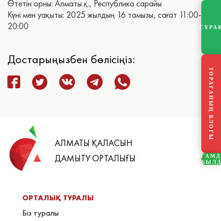
Өтетін орны: Алматы қ., Республика сарайы
Күні мен уақыты: 2025 жылдың 16 тамызы, сағат 11:00-
20:00
СҰРА
Достарыңызбен бөлісіңіз:
ТӨРАҒАНЫҢ БЛОГЫ
АЛМАТЫ ҚАЛАСЫН
ДАМЫТУ ОРТАЛЫҒЫ
ҚОҒАМ
ҚАБЫЛ
ОРТАЛЫҚ ТУРАЛЫ
Біз туралы