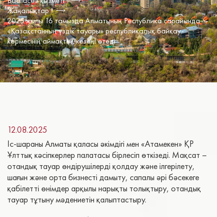
Баспасөз қызметі
Жаңалықтар
2025 жылы 16 тамызда Алматының Республика сарайында
«Қазақстанның үздік тауары» республикалық байқау-
көрмесінің аймақтық кезеңі өтеді
12.08.2025
Іс-шараны Алматы қаласы әкімдігі мен «Атамекен» ҚР
Ұлттық кәсіпкерлер палатасы бірлесіп өткізеді. Мақсат –
отандық тауар өндірушілерді қолдау және ілгерілету,
шағын және орта бизнесті дамыту, сапалы әрі бәсекеге
қабілетті өнімдер арқылы нарықты толықтыру, отандық
тауар тұтыну мәдениетін қалыптастыру.