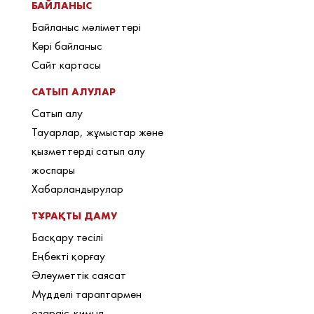
БАЙЛАНЫС
Байланыс мәліметтері
Кері байланыс
Сайт картасы
САТЫП АЛУЛАР
Сатып алу
Тауарлар, жұмыстар және
қызметтерді сатып алу
жоспары
Хабарландырулар
ТҰРАҚТЫ ДАМУ
Басқару тәсілі
Еңбекті қорғау
Әлеуметтік саясат
Мүдделі тараптармен
өзараіс-қимыл