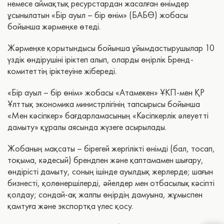
немесе аймақтық ресурстардан жасалған өнімдер
ұсынылатын «Бір ауыл – бір өнім» (БАБӨ) жобасы
бойынша жәрмеңке өтеді.
Жәрмеңке қорытындысы бойынша ұйымдастырушылар 10
үздік өндірушіні іріктеп алып, оларды өңірлік Бренд-
комитеттің іріктеуіне жібереді.
«Бір ауыл – бір өнім» жобасы «Атамекен» ҰКП-мен ҚР
Ұлттық экономика министрлігінің тапсырысы бойынша
«Мен кәсіпкер» бағдарламасының «Кәсіпкерлік әлеуетті
дамыту» құралы аясында жүзеге асырылады.
Жобаның мақсаты – бірегей жергілікті өнімді (бал, тосап,
тоқыма, кәдесый) брендпен және қаптамамен шығару,
өндірісті дамыту, соның ішінде ауылдық жерлерде; шағын
бизнесті, қолөнершілерді, әйелдер мен отбасылық кәсіпті
қолдау; сондай-ақ жалпы өңірдің дамуына, жұмыспен
қамтуға және экспортқа үлес қосу.