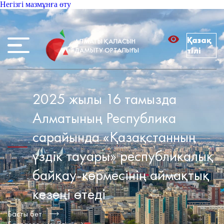
Негізгі мазмұнға өту
Қазақ
АЛМАТЫ ҚАЛАСЫН
ДАМЫТУ ОРТАЛЫҒЫ
тілі
2025 жылы 16 тамызда
Алматының Республика
сарайында «Қазақстанның
үздік тауары» республикалық
байқау-көрмесінің аймақтық
кезеңі өтеді
Басты бет