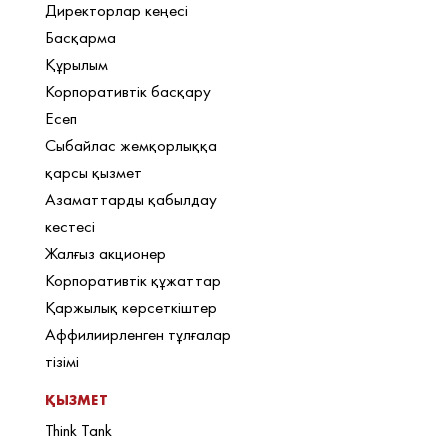
Директорлар кеңесі
Басқарма
Құрылым
Корпоративтік басқару
Есеп
Сыбайлас жемқорлыққа
қарсы қызмет
Азаматтарды қабылдау
кестесі
Жалғыз акционер
Корпоративтік құжаттар
Қаржылық көрсеткіштер
Аффилиирленген тұлғалар
тізімі
ҚЫЗМЕТ
Think Tank