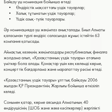
Байқау үш номинация бойынша өтеді:
• Өндірістік мақсаттағы үздік тауарлар;
• Халық тұтынатын үздік тауарлар;
• Үздік азық-түлік тауарлары.
Әр номинацияда үш жеңімпаз анықталады. Биыл Алматы
қаласынан түрлі өндіріс саласында жұмыс істейтін 63
компания қатысады.
Аймақтық кезеңнің жеңімпаздары республикалық финалға
жолдама алып, «Қазақстанның үздік тауары» атағына
үміткер бола алады. Қонақтар үшін кең көлемді көрме,
концерттік бағдарлама және марапаттау рәсімі өтеді.
«Қазақстанның үздік тауары» ұлттық байқауы 2006
жылдан ҚР Президентінің Жарлығы бойынша өткізіліп
келеді.
Сонымен қатар, көрме аясында Алматының 40
өндірушісінің (ШОБ және жеке кәсіпкерлер) жергілікті