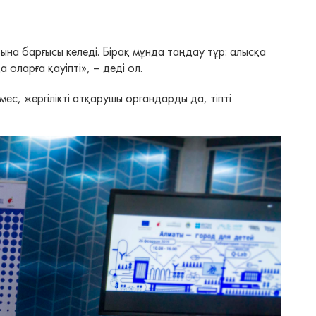
на барғысы келеді. Бірақ мұнда таңдау тұр: алысқа
оларға қауіпті», – деді ол.
с, жергілікті атқарушы органдарды да, тіпті