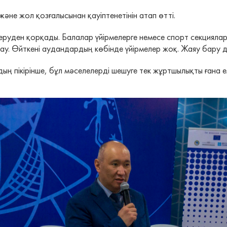
және жол қозғалысынан қауіптенетінін атап өтті.
руден қорқады. Балалар үйірмелерге немесе спорт секциялары
ау. Өйткені аудандардың көбінде үйірмелер жоқ. Жаяу бару да 
ікірінше, бұл мәселелерді шешуге тек жұртшылықты ғана еме