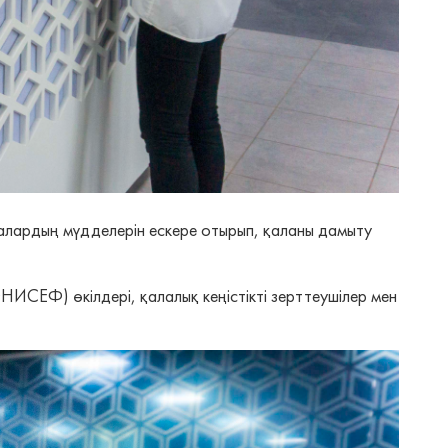
алардың мүдделерін ескере отырып, қаланы дамыту
ИСЕФ) өкілдері, қалалық кеңістікті зерттеушілер мен