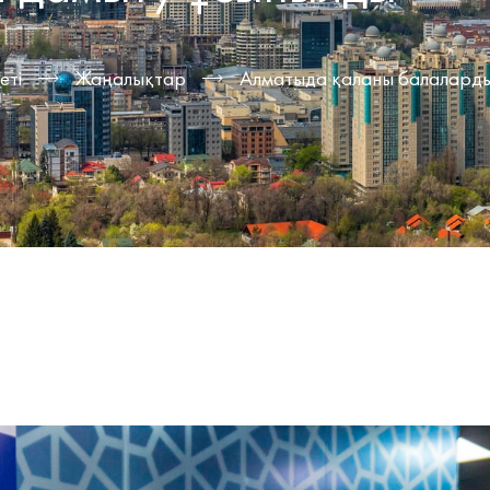
еті
Жаңалықтар
Алматыда қаланы балаларды