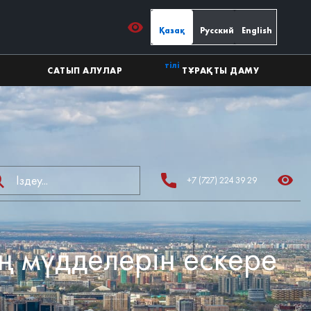
Қазақ
Русский
English
тілі
САТЫП АЛУЛАР
ТҰРАҚТЫ ДАМУ
+7 (727) 224 39 29
 мүдделерін ескере