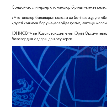
Сондай-ақ спикерлер ата-аналар бірінші кезекте көлік 
«Ата-аналар балаларын қалада өз бетінше жүруге жібе
қауіпті көлікпен бару немесе үйде қалып, ештеңе жасам
ЮНИСЕФ-тің Қазақстандағы өкілі Юрий Оксамитныйдың п
балалардың өздерін де қосу керек.