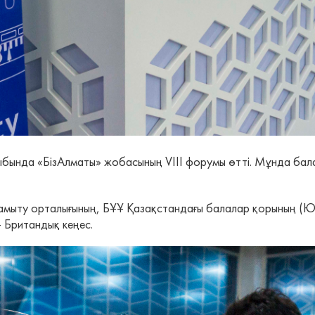
ыбында «БізАлматы» жобасының VIII форумы өтті. Мұнда бал
дамыту орталығының, БҰҰ Қазақстандағы балалар қорының (ЮН
 Британдық кеңес.