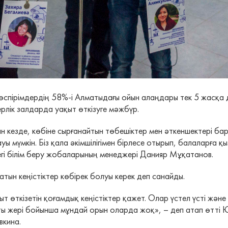
спірімдердің 58%-і Алматыдағы ойын алаңдары тек 5 жасқа дей
лік залдарда уақыт өткізуге мәжбүр.
н кезде, көбіне сырғанайтын төбешіктер мен әткеншектері ба
ы мүмкін. Біз қала әкімшілігімен бірлесе отырып, балаларға қ
тегі білім беру жобаларының менеджері Данияр Мұқатанов.
тын кеңістіктер көбірек болуы керек деп санайды.
қыт өткізетін қоғамдық кеңістіктер қажет. Олар үстел үсті ж
лықты жері бойынша мұндай орын оларда жоқ», – деп атап өт
ивкина.