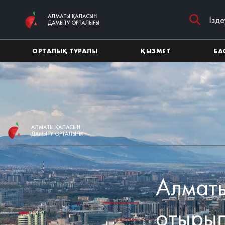
Негізгі мазмұнға өту
АЛМАТЫ ҚАЛАСЫН
ДАМЫТУ ОРТАЛЫҒЫ
ОРТАЛЫҚ ТУРАЛЫ
ҚЫЗМЕТ
БА
АЛМАТЫ ҚАЛАСЫН
ДАМЫТУ ОРТАЛЫҒЫ
Алматы
отырып