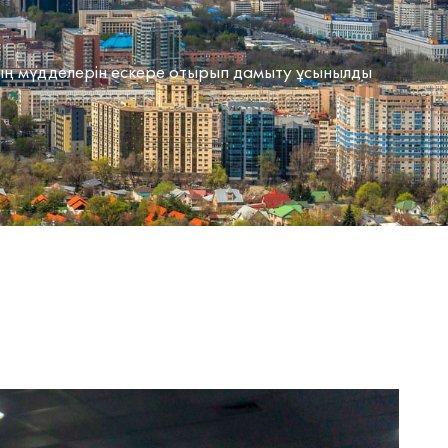
ң мүдделерін ескере отырып дамыту ұсынылды