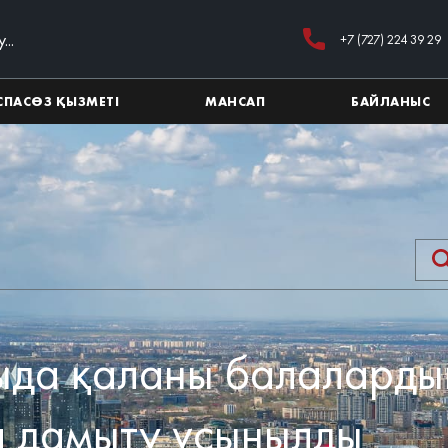
+7 (727) 224 39 29
СПАСӨЗ ҚЫЗМЕТІ
МАНСАП
БАЙЛАНЫС
да қаланы балалардың
 дамыту ұсынылды