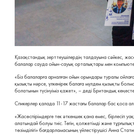
Қазақстандық зерттеушілердің талдауына сәйкес, жасө
балалар сауда ойын-сауық орталықтары мен компьютер
«Біз балаларға арналған ойын орындары туралы ойлаға
қызықты нәрсе, үлкенірек балаға мүлдем қызықты болмау
болатынын түсінуіміз қажет», – деді Британдық кеңес
Спикерлер қалада 11-17 жастағы балалар бас қоса ала
«Жасөспірімдерге тек әткеншек қана емес, бірлесіп уа
алатындай болуы тиіс. Тегін, қолжетімді және тұрғы
төзімділігі» бағдарламасының үйлестірушісі Анна Стат