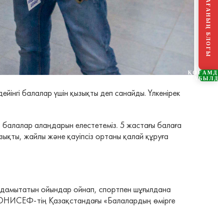
ТӨРАҒАНЫҢ БЛОГЫ
ҚОҒАМ
ҚАБЫЛ
інгі балалар үшін қызықты деп санайды. Үлкенірек
р балалар алаңдарын елестетеміз. 5 жастағы балаға
ызықты, жайлы және қауіпсіз ортаны қалай құруға
әне дамытатын ойындар ойнап, спортпен шұғылдана
ті ЮНИСЕФ-тің Қазақстандағы «Балалардың өмірге