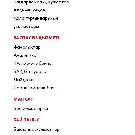
Бағдарламалық құжаттар
Алдыңғы кеңсе
Қала тұрғындарының
ұсыныстары
БАСПАСӨЗ ҚЫЗМЕТІ
Жаңалықтар
Аналитика
Фото және бейне
БАҚ біз туралы
Дайджест
Сараптамалық блог
МАНСАП
Бос жұмыс орны
БАЙЛАНЫС
Байланыс мәліметтері