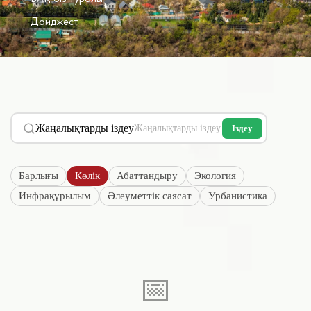
Дайджест
Жаңалықтарды іздеу
Іздеу
Барлығы
Көлік
Абаттандыру
Экология
Инфрақұрылым
Әлеуметтік саясат
Урбанистика
📅