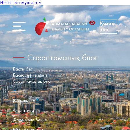
Негізгі мазмұнға өту
Қазақ
АЛМАТЫ ҚАЛАСЫН
ДАМЫТУ ОРТАЛЫҒЫ
тілі
Сараптамалық блог
Басты бет
Баспасөз қызметі
Сараптамалық блог
Жаңалықтар
Аналитика
Фото және бейне
БАҚ біз туралы