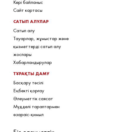
Кері байланыс
Сайт картасы
САТЫП АЛУЛАР
Сатып алу
Тауарлар, жұмыстар және
қызметтерді сатып алу
жоспары
Хабарландырулар
ТҰРАҚТЫ ДАМУ
Басқару тәсілі
Еңбекті қорғау
Әлеуметтік саясат
Мүдделі тараптармен
өзараіс-қимыл
Біз әлеуметтік