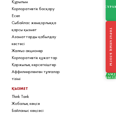
Құрылым
СҰРА
Корпоративтік басқару
Есеп
Сыбайлас жемқорлыққа
қарсы қызмет
ТӨРАҒАНЫҢ БЛОГЫ
Азаматтарды қабылдау
кестесі
Жалғыз акционер
Корпоративтік құжаттар
Қаржылық көрсеткіштер
Аффилиирленген тұлғалар
ҚОҒАМ
тізімі
ҚАБЫЛ
ҚЫЗМЕТ
Think Tank
Жобалық кеңсе
Байланыс кеңсесі