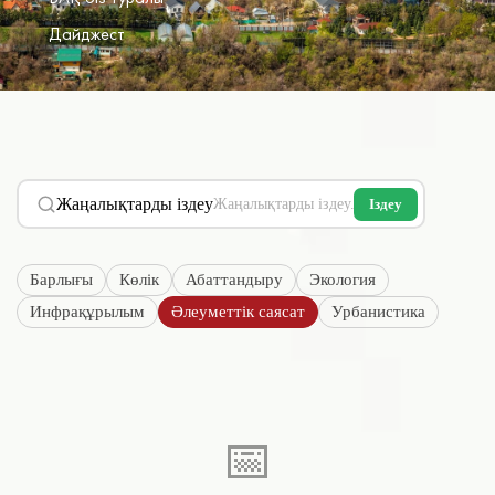
Дайджест
Жаңалықтарды іздеу
Іздеу
Барлығы
Көлік
Абаттандыру
Экология
Инфрақұрылым
Әлеуметтік саясат
Урбанистика
📅