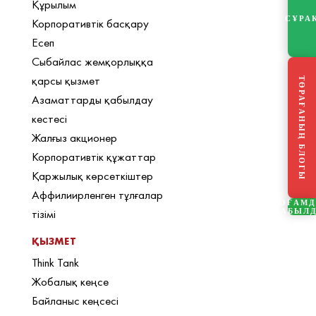
Құрылым
СҰРА
Корпоративтік басқару
Есеп
Сыбайлас жемқорлыққа
қарсы қызмет
ТӨРАҒАНЫҢ БЛОГЫ
Азаматтарды қабылдау
кестесі
Жалғыз акционер
Корпоративтік құжаттар
Қаржылық көрсеткіштер
Аффилиирленген тұлғалар
ҚОҒАМ
тізімі
ҚАБЫЛ
ҚЫЗМЕТ
Think Tank
Жобалық кеңсе
Байланыс кеңсесі