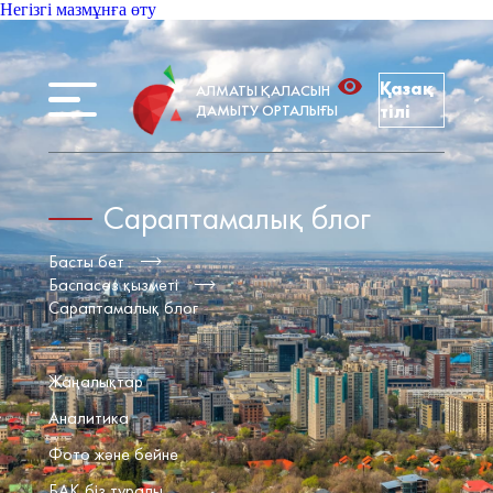
Негізгі мазмұнға өту
Қазақ
АЛМАТЫ ҚАЛАСЫН
ДАМЫТУ ОРТАЛЫҒЫ
тілі
Сараптамалық блог
Басты бет
Баспасөз қызметі
Сараптамалық блог
Жаңалықтар
Аналитика
Фото және бейне
БАҚ біз туралы