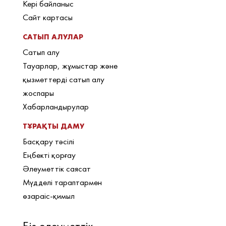
Кері байланыс
Сайт картасы
САТЫП АЛУЛАР
Сатып алу
Тауарлар, жұмыстар және
қызметтерді сатып алу
жоспары
Хабарландырулар
ТҰРАҚТЫ ДАМУ
Басқару тәсілі
Еңбекті қорғау
Әлеуметтік саясат
Мүдделі тараптармен
өзараіс-қимыл
Біз әлеуметтік