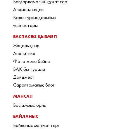
Бағдарламалық құжаттар
Алдыңғы кеңсе
Қала тұрғындарының
ұсыныстары
БАСПАСӨЗ ҚЫЗМЕТІ
Жаңалықтар
Аналитика
Фото және бейне
БАҚ біз туралы
Дайджест
Сараптамалық блог
МАНСАП
Бос жұмыс орны
БАЙЛАНЫС
Байланыс мәліметтері