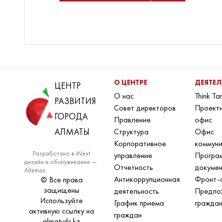
О ЦЕНТРЕ
ДЕЯТЕ
ЦЕНТР
О нас
Think Ta
РАЗВИТИЯ
Совет директоров
Проект
ГОРОДА
Правление
офис
АЛМАТЫ
Структура
Офис
Корпоративное
коммун
Разработано в iNext
управление
Програ
дизайн и обслуживание —
Отчетность
докуме
Alteman
Антикоррупционная
Фронт-
© Все права
защищены
деятельность
Предло
Используйте
График приема
гражда
активную ссылку на
граждан
almatydc.kz