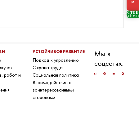
ОБЩЕСТВ
ПРИЁМ
КИ
УСТОЙЧИВОЕ РАЗВИТИЕ
Мы в
и
Подход к управлению
соцсетях:
акупок
Охрана труда
в, работ и
Социальная политика
Взаимодействие с
ения
заинтересованными
сторонами