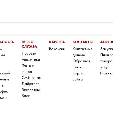
ЛЬНОСТЬ
ПРЕСС-
КАРЬЕРА
КОНТАКТЫ
ЗАКУП
СЛУЖБА
nk
Вакансии
Контактные
Закупк
Новости
ный
данные
План з
Аналитика
Обратная
товаро
Фото и
связь
услуг
видео
икаций
Карта
Объявл
СМИ о нас
ммные
сайта
Дайджест
нты
Экспертный
офис
блог
жения
н