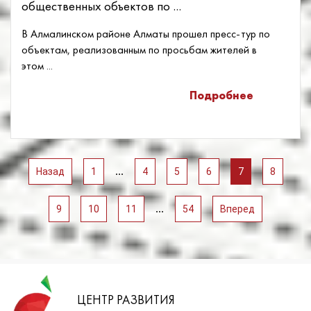
общественных объектов по ...
В Алмалинском районе Алматы прошел пресс-тур по
объектам, реализованным по просьбам жителей в
этом ...
Подробнее
...
Назад
1
4
5
6
7
8
...
9
10
11
54
Вперед
ЦЕНТР РАЗВИТИЯ