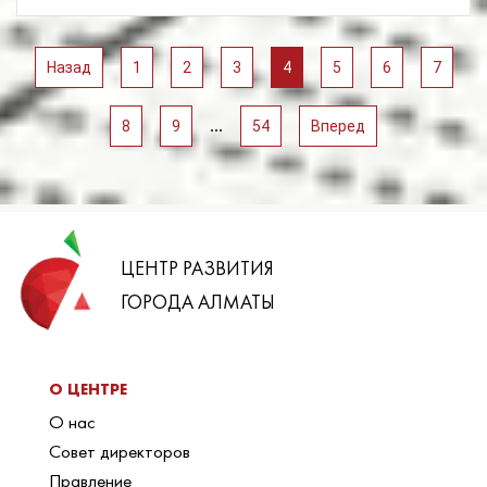
Назад
1
2
3
4
5
6
7
...
8
9
54
Вперед
ЦЕНТР РАЗВИТИЯ
ГОРОДА АЛМАТЫ
О ЦЕНТРЕ
О нас
Совет директоров
Правление