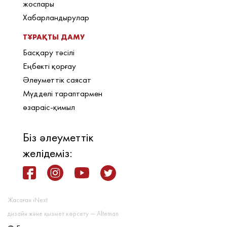
жоспары
Хабарландырулар
ТҰРАҚТЫ ДАМУ
Басқару тәсілі
Еңбекті қорғау
Әлеуметтік саясат
Мүдделі тараптармен
өзараіс-қимыл
Біз әлеуметтік
желідеміз:
Жасаған iNext
дизайн және қызмет көрсету — Alteman