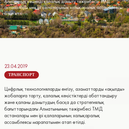
Алматының кешенді қалалық дамыту тәжірибесін ТМД
астаналары мен ірі қалаларының халықаралық ассамблеясы
атап өтті
23.04.2019
ТРАНСПОРТ
Цифрлық технологияларды енгізу, азаматтарды «ақылды»
жобаларға тарту, қалалық кеңістіктерді абаттандыру
және қаланы дамытудың басқа да стратегиялық
бағыттарындағы Алматынының тәжірибесі ТМД
астаналары мен ірі қалаларының халықаралық
ассамблеясы марапатымен атап өтілді.