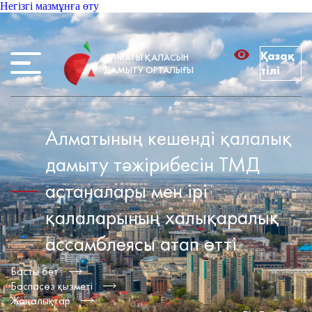
Негізгі мазмұнға өту
Қазақ
АЛМАТЫ ҚАЛАСЫН
ДАМЫТУ ОРТАЛЫҒЫ
тілі
Алматының кешенді қалалық
дамыту тәжірибесін ТМД
астаналары мен ірі
қалаларының халықаралық
ассамблеясы атап өтті
Басты бет
Баспасөз қызметі
Жаңалықтар