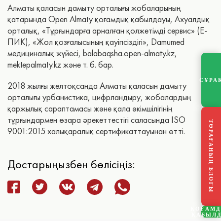
Алматы қаласын дамыту орталығы жобаларының
қатарында Open Almaty қоғамдық қабылдауы, Ахуалдық
орталық, «Тұрғындарға арналған қолжетімді сервис» (Е-
ПИК), «Жол қозғалысының қауіпсіздігі», Damumed
медициналық жүйесі, balabaqsha.open-almaty.kz,
mektepalmaty.kz және т. б. бар.
СҰРА
2018 жылғы желтоқсанда Алматы қаласын дамыту
орталығы урбанистика, цифрландыру, жобалардың
қаржылық сараптамасы және қала әкімшілігінің
тұрғындармен өзара әрекеттестігі саласында ISO
ТӨРАҒАНЫҢ БЛОГЫ
9001:2015 халықаралық сертификаттауынан өтті.
Достарыңызбен бөлісіңіз:
ҚОҒАМ
ҚАБЫЛ