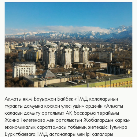
Алматы әкімі Бауыржан Байбек «ТМД қалаларының
тұрақты дамуына қосқан үлесі үшін» орденін «Алматы
қаласын дамыту орталығы» АҚ басқарма төрайымы
Жанна Төлегенова мен орталықтың Жобалардың қаржы-
экономикалық сараптамасы тобының жетекшісі Гүлмира
Бүркітбаеваға ТМД астаналары мен ірі қалалары