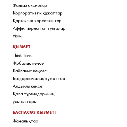
Жалғыз акционер
Корпоративтік құжаттар
Қаржылық көрсеткіштер
Аффилиирленген тұлғалар
тізімі
ҚЫЗМЕТ
Think Tank
Жобалық кеңсе
Байланыс кеңсесі
Бағдарламалық құжаттар
Алдыңғы кеңсе
Қала тұрғындарының
ұсыныстары
БАСПАСӨЗ ҚЫЗМЕТІ
Жаңалықтар